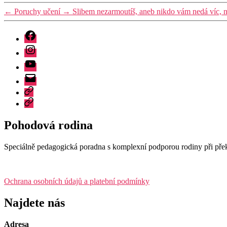
←
Poruchy učení
→
Slibem nezarmoutíš, aneb nikdo vám nedá víc, 
Facebook
Instagram
Youtube
E-
mail
Akreditované
semináře
Akreditované
semináře
Pohodová rodina
Speciálně pedagogická poradna s komplexní podporou rodiny při pře
Ochrana osobních údajů a platební podmínky
Najdete nás
Adresa