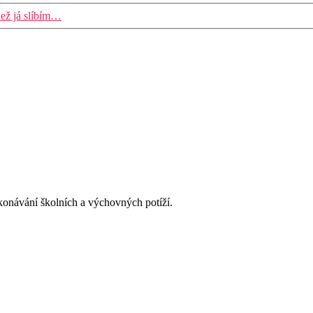
než já slíbím…
konávání školních a výchovných potíží.