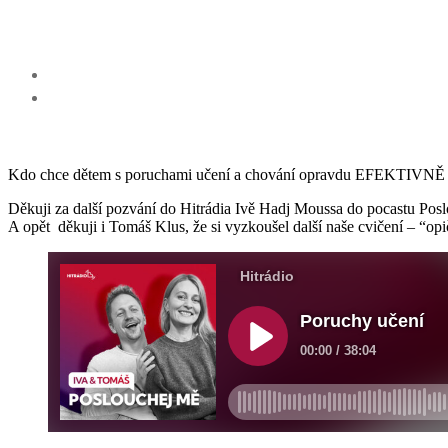
Kdo chce dětem s poruchami učení a chování opravdu EFEKTIVNĚ po
Děkuji za další pozvání do Hitrádia Ivě Hadj Moussa do pocastu Pos
A opět děkuji i Tomáš Klus, že si vyzkoušel další naše cvičení – “opi