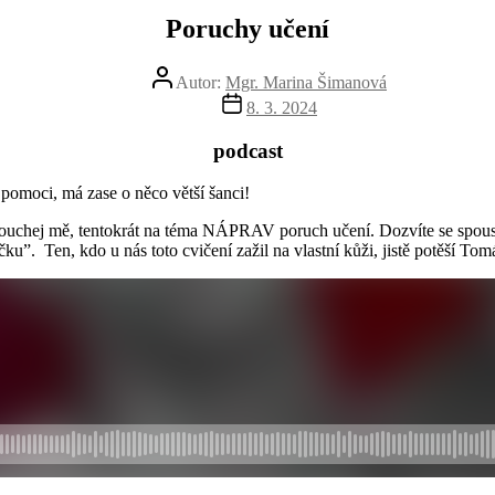
Poruchy učení
Autor
Autor:
Mgr. Marina Šimanová
příspěvku
Datum
8. 3. 2024
příspěvku
podcast
moci, má zase o něco větší šanci!
louchej mě, tentokrát na téma NÁPRAV poruch učení. Dozvíte se spoust
čku”. Ten, kdo u nás toto cvičení zažil na vlastní kůži, jistě potěší T